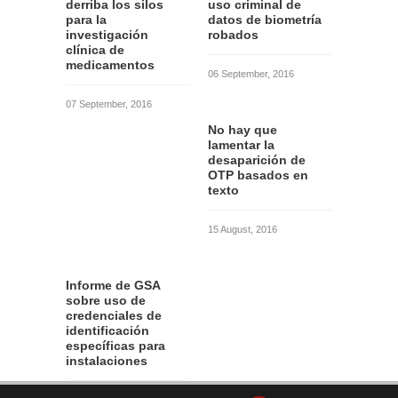
derriba los silos
uso criminal de
para la
datos de biometría
investigación
robados
clínica de
medicamentos
06 September, 2016
07 September, 2016
No hay que
lamentar la
desaparición de
OTP basados en
texto
15 August, 2016
Informe de GSA
sobre uso de
credenciales de
identificación
específicas para
instalaciones