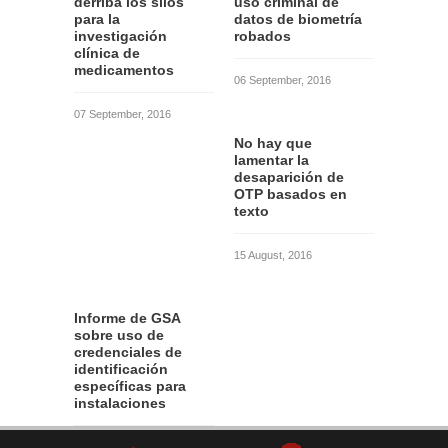
derriba los silos
uso criminal de
para la
datos de biometría
investigación
robados
clínica de
medicamentos
06 September, 2016
07 September, 2016
No hay que
lamentar la
desaparición de
OTP basados en
texto
15 August, 2016
Informe de GSA
sobre uso de
credenciales de
identificación
específicas para
instalaciones
12 August, 2016