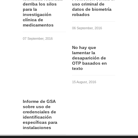
derriba los silos
uso criminal de
para la
datos de biometría
investigación
robados
clínica de
medicamentos
06 September, 2016
07 September, 2016
No hay que
lamentar la
desaparición de
OTP basados en
texto
15 August, 2016
Informe de GSA
sobre uso de
credenciales de
identificación
específicas para
instalaciones