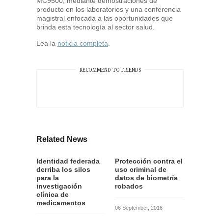
MC9500; mediante demostraciones de
producto en los laboratorios y una conferencia
magistral enfocada a las oportunidades que
brinda esta tecnología al sector salud.
Lea la
noticia completa
.
RECOMMEND TO FRIENDS
Related News
Identidad federada
Protección contra el
derriba los silos
uso criminal de
para la
datos de biometría
investigación
robados
clínica de
medicamentos
06 September, 2016