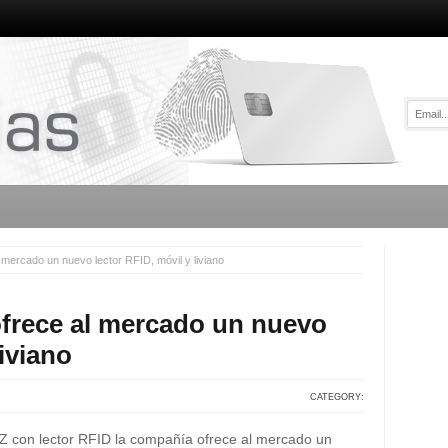
l mercado un nuevo lector RFID, móvil y liviano
ofrece al mercado un nuevo
liviano
CATEGORY:
Z con lector RFID la compañía ofrece al mercado un