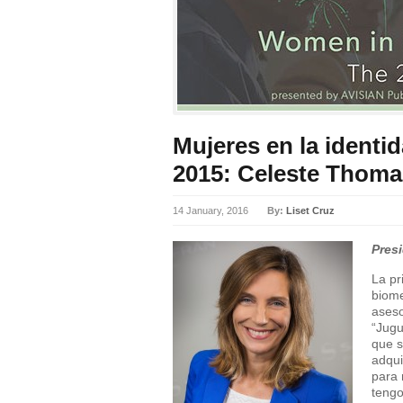
Mujeres en la identi
2015: Celeste Thom
14 January, 2016
By:
Liset Cruz
Pres
La pr
biome
aseso
“Jugu
que s
adqui
para 
tengo