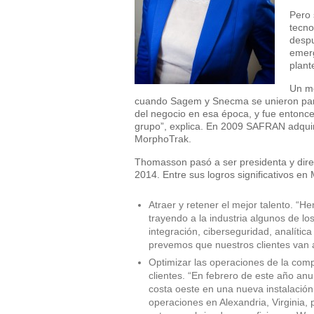
Pero 
tecno
despu
emerg
plant
Un mo
cuando Sagem y Snecma se unieron par
del negocio en esa época, y fue entonce
grupo”, explica. En 2009 SAFRAN adquirió
MorphoTrak.
Thomasson pasó a ser presidenta y dir
2014. Entre sus logros significativos en
Atraer y retener el mejor talento. “
trayendo a la industria algunos de lo
integración, ciberseguridad, analític
prevemos que nuestros clientes van a 
Optimizar las operaciones de la com
clientes. “En febrero de este año a
costa oeste en una nueva instalaci
operaciones en Alexandria, Virginia, 