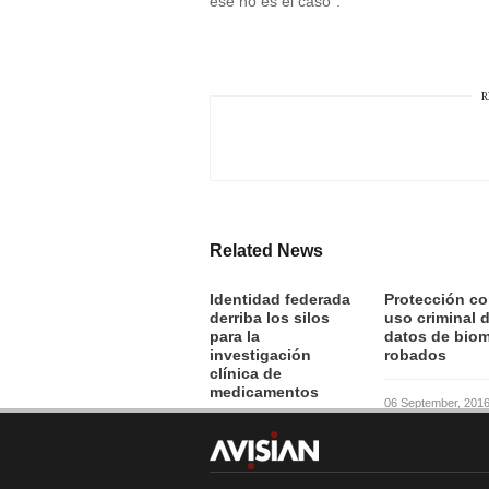
ese no es el caso”.
R
Related News
Identidad federada
Protección co
derriba los silos
uso criminal 
para la
datos de biom
investigación
robados
clínica de
medicamentos
06 September, 201
07 September, 2016