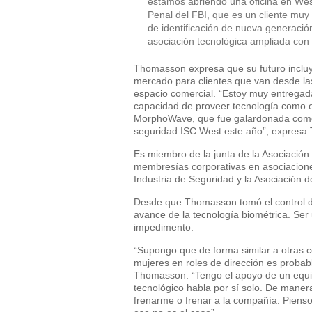
estamos abriendo una oficina en West
Penal del FBI, que es un cliente muy
de identificación de nueva generació
asociación tecnológica ampliada con l
Thomasson expresa que su futuro incluye
mercado para clientes que van desde las 
espacio comercial. “Estoy muy entregada
capacidad de proveer tecnología como es 
MorphoWave, que fue galardonada como e
seguridad ISC West este año”, expresa
Es miembro de la junta de la Asociación 
membresías corporativas en asociaciones
Industria de Seguridad y la Asociación 
Desde que Thomasson tomó el control d
avance de la tecnología biométrica. Ser 
impedimento.
“Supongo que de forma similar a otras c
mujeres en roles de dirección es proba
Thomasson. “Tengo el apoyo de un equi
tecnológico habla por sí solo. De mane
frenarme o frenar a la compañía. Pien