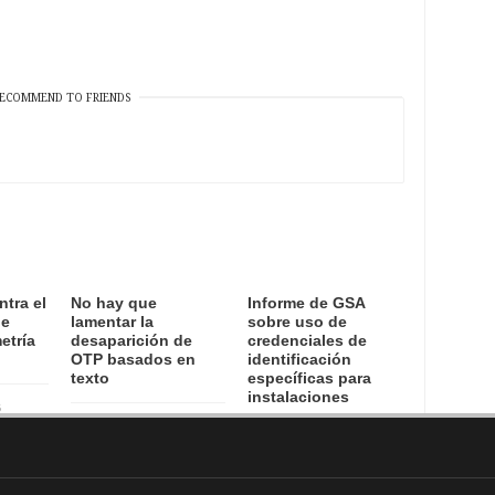
ECOMMEND TO FRIENDS
ntra el
No hay que
Informe de GSA
de
lamentar la
sobre uso de
etría
desaparición de
credenciales de
OTP basados en
identificación
texto
específicas para
instalaciones
6
15 August, 2016
12 August, 2016