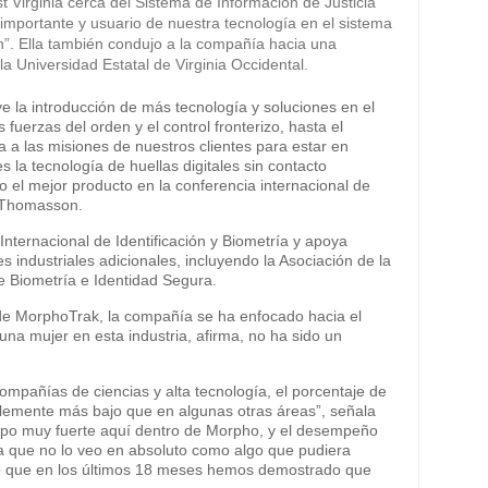
 Virginia cerca del Sistema de Información de Justicia
 importante y usuario de nuestra tecnología en el sistema
n”. Ella también condujo a la compañía hacia una
a Universidad Estatal de Virginia Occidental.
 la introducción de más tecnología y soluciones en el
fuerzas del orden y el control fronterizo, hasta el
 a las misiones de nuestros clientes para estar en
la tecnología de huellas digitales sin contacto
l mejor producto en la conferencia internacional de
 Thomasson.
Internacional de Identificación y Biometría y apoya
 industriales adicionales, incluyendo la Asociación de la
de Biometría e Identidad Segura.
e MorphoTrak, la compañía se ha enfocado hacia el
una mujer en esta industria, afirma, no ha sido un
ompañías de ciencias y alta tecnología, el porcentaje de
blemente más bajo que en algunas otras áreas”, señala
po muy fuerte aquí dentro de Morpho, y el desempeño
ra que no lo veo en absoluto como algo que pudiera
so que en los últimos 18 meses hemos demostrado que