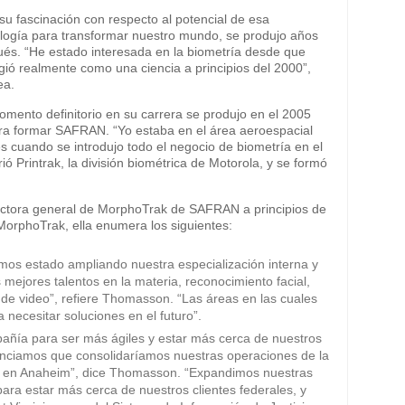
su fascinación con respecto al potencial de esa
logía para transformar nuestro mundo, se produjo años
és. “He estado interesada en la biometría desde que
ió realmente como una ciencia a principios del 2000”,
ea.
mento definitorio en su carrera se produjo en el 2005
a formar SAFRAN. “Yo estaba en el área aeroespacial
s cuando se introdujo todo el negocio de biometría en el
 Printrak, la división biométrica de Motorola, y se formó
ectora general de MorphoTrak de SAFRAN a principios de
 MorphoTrak, ella enumera los siguientes:
Hemos estado ampliando nuestra especialización interna y
s mejores talentos en la materia, reconocimiento facial,
a de video”, refiere Thomasson. “Las áreas en las cuales
necesitar soluciones en el futuro”.
pañía para ser más ágiles y estar más cerca de nuestros
nunciamos que consolidaríamos nuestras operaciones de la
ón en Anaheim”, dice Thomasson. “Expandimos nuestras
para estar más cerca de nuestros clientes federales, y