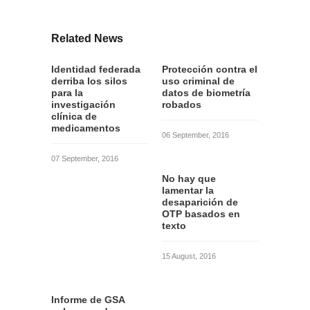
Related News
Identidad federada
Protección contra el
derriba los silos
uso criminal de
para la
datos de biometría
investigación
robados
clínica de
medicamentos
06 September, 2016
07 September, 2016
No hay que
lamentar la
desaparición de
OTP basados en
texto
15 August, 2016
Informe de GSA