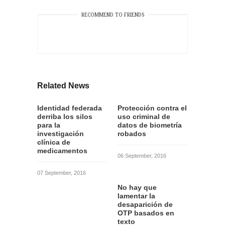
RECOMMEND TO FRIENDS
Related News
Identidad federada
Protección contra el
derriba los silos
uso criminal de
para la
datos de biometría
investigación
robados
clínica de
medicamentos
06 September, 2016
07 September, 2016
No hay que
lamentar la
desaparición de
OTP basados en
texto