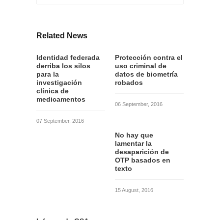
Related News
Identidad federada
Protección contra el
derriba los silos
uso criminal de
para la
datos de biometría
investigación
robados
clínica de
medicamentos
06 September, 2016
07 September, 2016
No hay que
lamentar la
desaparición de
OTP basados en
texto
15 August, 2016