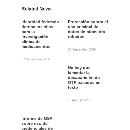
Related News
Identidad federada
Protección contra el
derriba los silos
uso criminal de
para la
datos de biometría
investigación
robados
clínica de
medicamentos
06 September, 2016
07 September, 2016
No hay que
lamentar la
desaparición de
OTP basados en
texto
15 August, 2016
Informe de GSA
sobre uso de
credenciales de