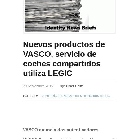
Nuevos productos de
VASCO, servicio de
coches compartidos
utiliza LEGIC
29 September, 2015
By:
Liset Cruz
CATEGORY:
BIOMETRÍA
,
FINANZAS
,
IDENTIFICACIÓN DIGITAL
,
NFC
,
SEGURIDAD EN INTERNET
,
SEGURIDAD FÍSICA
,
TARJETAS
INTELIGENTES
VASCO anuncia dos autenticadores