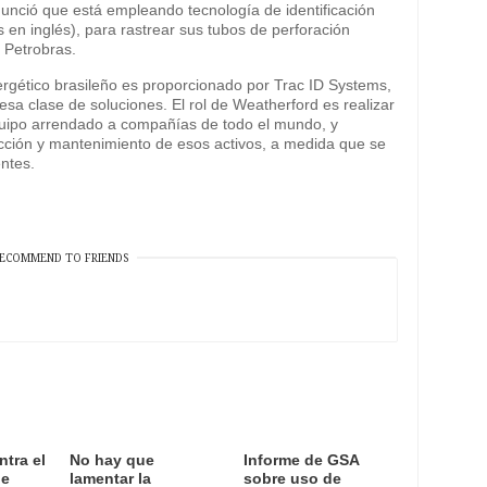
nunció que está empleando tecnología de identificación
s en inglés), para rastrear sus tubos de perforación
 Petrobras.
rgético brasileño es proporcionado por Trac ID Systems,
a clase de soluciones. El rol de Weatherford es realizar
quipo arrendado a compañías de todo el mundo, y
ección y mantenimiento de esos activos, a medida que se
entes.
ECOMMEND TO FRIENDS
ntra el
No hay que
Informe de GSA
de
lamentar la
sobre uso de