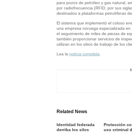
para pozos de petróleo y gas natural, a
por radiofrecuencia (RFID, por sus sigla
destinados a plataformas petrolíferas de
El sistema que implementó el coloso ene
una empresa noruega especializada en es
el seguimiento de miles de piezas de e
también proporcionar servicios de insp
utilizan en los sitios de trabajo de los cli
Lea la
noticia completa
.
R
Related News
Identidad federada
Protección co
derriba los silos
uso criminal 