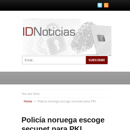
You are here:
Home
Policía noruega escoge secunet para PKI
Policía noruega escoge
secunet para PKI