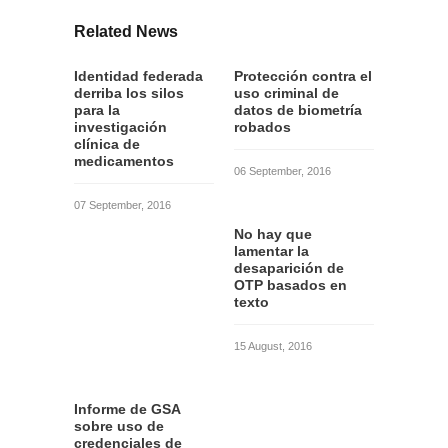
Related News
Identidad federada
Protección contra el
derriba los silos
uso criminal de
para la
datos de biometría
investigación
robados
clínica de
medicamentos
06 September, 2016
07 September, 2016
No hay que
lamentar la
desaparición de
OTP basados en
texto
15 August, 2016
Informe de GSA
sobre uso de
credenciales de