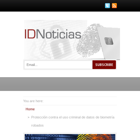
You are here:
Home
Protección contra el uso criminal de datos de biometría
robados