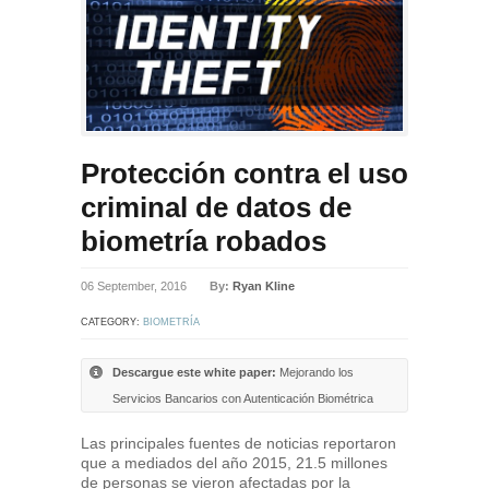
Protección contra el uso
criminal de datos de
biometría robados
06 September, 2016
By:
Ryan Kline
CATEGORY:
BIOMETRÍA
Descargue este white paper:
Mejorando los
Servicios Bancarios con Autenticación Biométrica
Las principales fuentes de noticias reportaron
que a mediados del año 2015, 21.5 millones
de personas se vieron afectadas por la