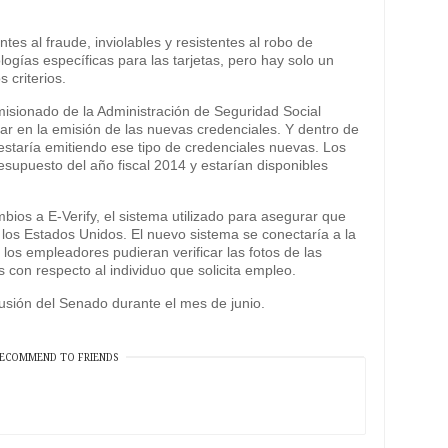
tes al fraude, inviolables y resistentes al robo de
ogías específicas para las tarjetas, pero hay solo un
 criterios.
omisionado de la Administración de Seguridad Social
ar en la emisión de las nuevas credenciales. Y dentro de
estaría emitiendo ese tipo de credenciales nuevas. Los
esupuesto del año fiscal 2014 y estarían disponibles
bios a E-Verify, el sistema utilizado para asegurar que
n los Estados Unidos. El nuevo sistema se conectaría a la
 los empleadores pudieran verificar las fotos de las
s con respecto al individuo que solicita empleo.
cusión del Senado durante el mes de junio.
ECOMMEND TO FRIENDS