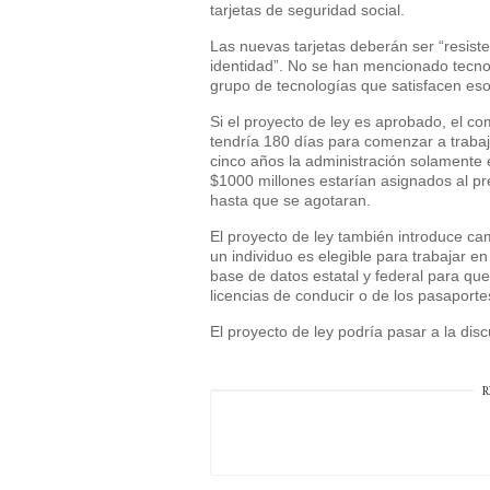
tarjetas de seguridad social.
Las nuevas tarjetas deberán ser “resisten
identidad”. No se han mencionado tecnol
grupo de tecnologías que satisfacen esos
Si el proyecto de ley es aprobado, el c
tendría 180 días para comenzar a trabaj
cinco años la administración solamente 
$1000 millones estarían asignados al pr
hasta que se agotaran.
El proyecto de ley también introduce cam
un individuo es elegible para trabajar e
base de datos estatal y federal para que
licencias de conducir o de los pasaporte
El proyecto de ley podría pasar a la dis
R