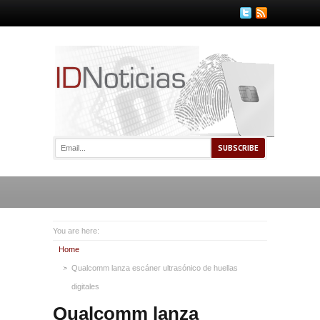
You are here:
Home
Qualcomm lanza escáner ultrasónico de huellas
digitales
Qualcomm lanza