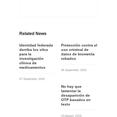
Related News
Identidad federada
Protección contra el
derriba los silos
uso criminal de
para la
datos de biometría
investigación
robados
clínica de
medicamentos
06 September, 2016
07 September, 2016
No hay que
lamentar la
desaparición de
OTP basados en
texto
15 August, 2016