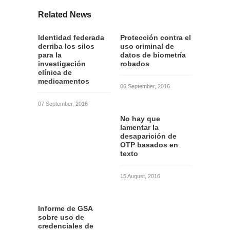
Related News
Identidad federada
Protección contra el
derriba los silos
uso criminal de
para la
datos de biometría
investigación
robados
clínica de
medicamentos
06 September, 2016
07 September, 2016
No hay que
lamentar la
desaparición de
OTP basados en
texto
15 August, 2016
Informe de GSA
sobre uso de
credenciales de