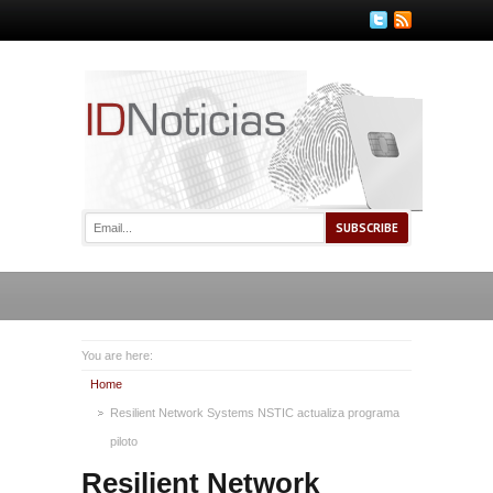
You are here:
Home
Resilient Network Systems NSTIC actualiza programa
piloto
Resilient Network