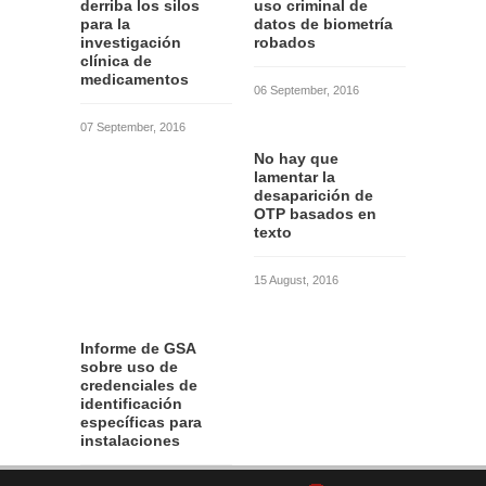
derriba los silos
uso criminal de
para la
datos de biometría
investigación
robados
clínica de
medicamentos
06 September, 2016
07 September, 2016
No hay que
lamentar la
desaparición de
OTP basados en
texto
15 August, 2016
Informe de GSA
sobre uso de
credenciales de
identificación
específicas para
instalaciones