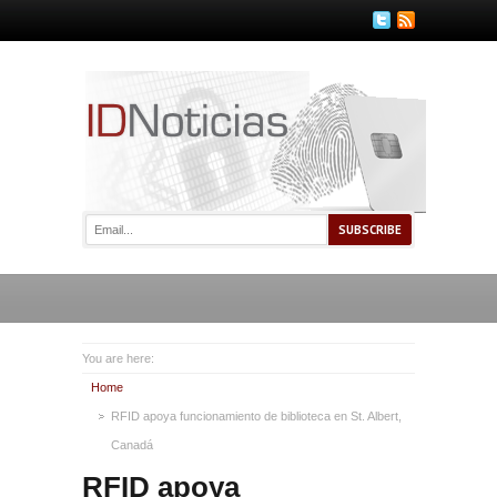
You are here:
Home
RFID apoya funcionamiento de biblioteca en St. Albert,
Canadá
RFID apoya