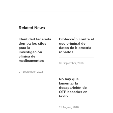
Related News
Identidad federada
Protección contra el
derriba los silos
uso criminal de
para la
datos de biometría
investigación
robados
clínica de
medicamentos
06 September, 2016
07 September, 2016
No hay que
lamentar la
desaparición de
OTP basados en
texto
15 August, 2016