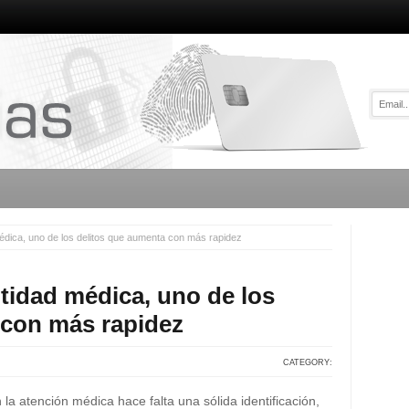
édica, uno de los delitos que aumenta con más rapidez
tidad médica, uno de los
 con más rapidez
CATEGORY:
la atención médica hace falta una sólida identificación,