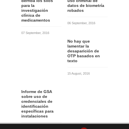
derriba los silos
uso criminal de
para la
datos de biometría
investigación
robados
clínica de
medicamentos
06 September, 2016
07 September, 2016
No hay que
lamentar la
desaparición de
OTP basados en
texto
15 August, 2016
Informe de GSA
sobre uso de
credenciales de
identificación
específicas para
instalaciones
12 August, 2016