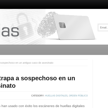
a sospechoso en un antiguo caso de asesinato
atrapa a sospechoso en un
sinato
CATEGORY:
HUELLAS DIGITALES
,
ORDEN PÚBLICO
han usado con éxito los escáneres de huellas digitales