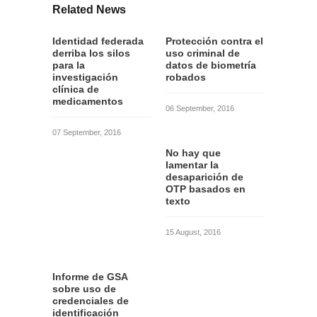
Related News
Identidad federada
Protección contra el
derriba los silos
uso criminal de
para la
datos de biometría
investigación
robados
clínica de
medicamentos
06 September, 2016
07 September, 2016
No hay que
lamentar la
desaparición de
OTP basados en
texto
15 August, 2016
Informe de GSA
sobre uso de
credenciales de
identificación