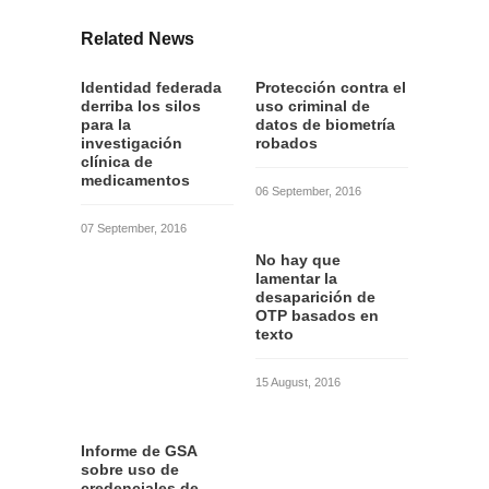
Related News
Identidad federada
Protección contra el
derriba los silos
uso criminal de
para la
datos de biometría
investigación
robados
clínica de
medicamentos
06 September, 2016
07 September, 2016
No hay que
lamentar la
desaparición de
OTP basados en
texto
15 August, 2016
Informe de GSA
sobre uso de
credenciales de