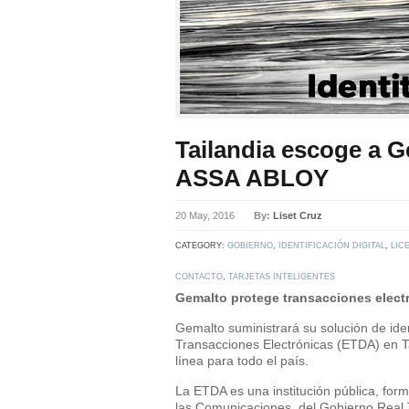
Tailandia escoge a G
ASSA ABLOY
20 May, 2016
By:
Liset Cruz
CATEGORY:
GOBIERNO
,
IDENTIFICACIÓN DIGITAL
,
LIC
CONTACTO
,
TARJETAS INTELIGENTES
Gemalto
protege transacciones electr
Gemalto suministrará su solución de iden
Transacciones Electrónicas (ETDA) en Ta
línea para todo el país.
La ETDA es una institución pública, for
las Comunicaciones, del Gobierno Real T