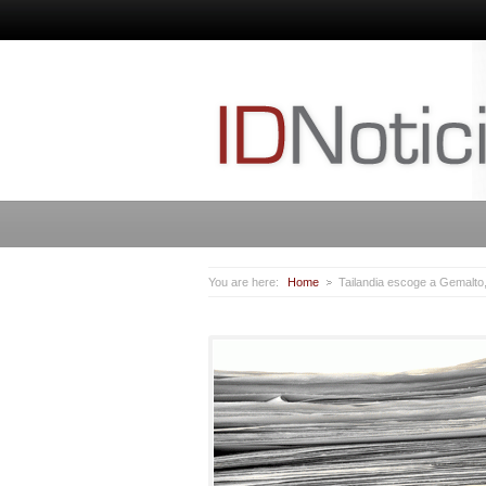
You are here:
Home
Tailandia escoge a Gemalto