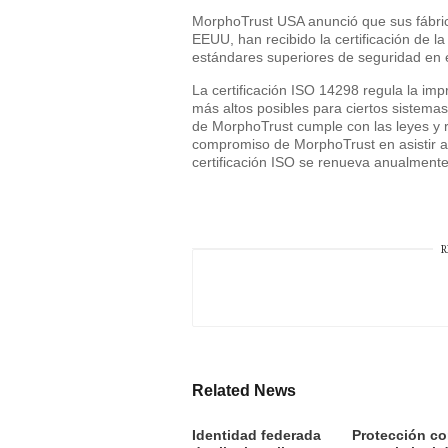
MorphoTrust USA anunció que sus fábric
EEUU, han recibido la certificación de l
estándares superiores de seguridad en 
La certificación ISO 14298 regula la imp
más altos posibles para ciertos sistema
de MorphoTrust cumple con las leyes y r
compromiso de MorphoTrust en asistir a 
certificación ISO se renueva anualmente
R
Related News
Identidad federada
Protección co