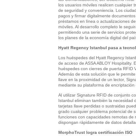
los usuarios móviles realicen cualquier 
de seguridad y conveniencia. Los ciuda
pagos y firmar digitalmente documentos 
préstamos en línea o actualizaciones de
móviles. Al desarrollo completo le seguir
permitiendo una serie de servicios prote
los planes de la economía digital del paí
Hyatt Regency Istanbul
pasa a tecnol
Los huéspedes del Hyatt Regency Istan
de acceso de ASSA ABLOY Hospitality. El
huéspedes con cierres de puerta RFID V
Además de esta solución que le permite 
llave en la proximidad de un lector, Si
mediante su plataforma de encriptación 
Al utilizar Signature RFID de conjunto c
Istanbul eliminan también la necesidad d
tarjetas llave perdidas o sustraidas pu
grado cualquier problema potencial de s
funciones con capacidades remotas de ra
dispongan rápidamente de datos detall
MorphoTrust
logra certificación
ISO