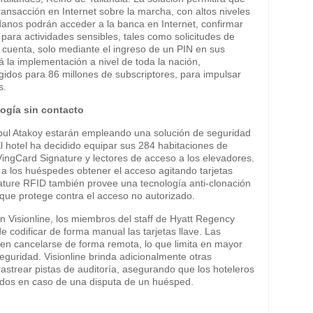
transacción en Internet sobre la marcha, con altos niveles
danos podrán acceder a la banca en Internet, confirmar
para actividades sensibles, tales como solicitudes de
 cuenta, solo mediante el ingreso de un PIN en sus
á la implementación a nivel de toda la nación,
gidos para 86 millones de subscriptores, para impulsar
s.
ogía sin contacto
bul Atakoy estarán empleando una solución de seguridad
 hotel ha decidido equipar sus 284 habitaciones de
ingCard Signature y lectores de acceso a los elevadores.
a los huéspedes obtener el acceso agitando tarjetas
gnature RFID también provee una tecnología anti-clonación
que protege contra el acceso no autorizado.
on Visionline, los miembros del staff de Hyatt Regency
e codificar de forma manual las tarjetas llave. Las
eden cancelarse de forma remota, lo que limita en mayor
eguridad. Visionline brinda adicionalmente otras
strear pistas de auditoría, asegurando que los hoteleros
ados en caso de una disputa de un huésped.