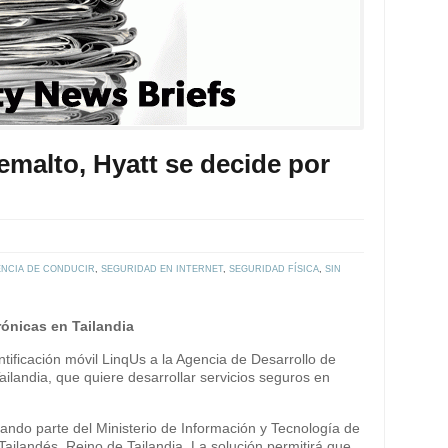
emalto, Hyatt se decide por
ENCIA DE CONDUCIR
,
SEGURIDAD EN INTERNET
,
SEGURIDAD FÍSICA
,
SIN
ónicas en Tailandia
tificación móvil LinqUs a la Agencia de Desarrollo de
ilandia, que quiere desarrollar servicios seguros en
mando parte del Ministerio de Información y Tecnología de
ailandés, Reino de Tailandia. La solución permitirá que