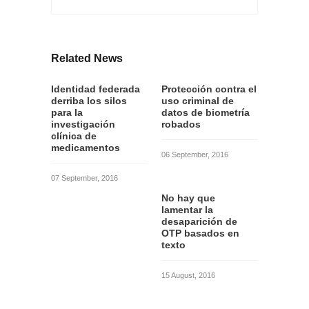
Related News
Identidad federada
Protección contra el
derriba los silos
uso criminal de
para la
datos de biometría
investigación
robados
clínica de
medicamentos
06 September, 2016
07 September, 2016
No hay que
lamentar la
desaparición de
OTP basados en
texto
15 August, 2016