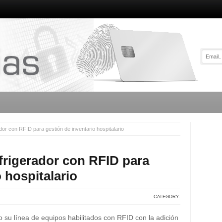
dor con RFID para gestión de inventario hospitalario
frigerador con RFID para
 hospitalario
CATEGORY:
 su línea de equipos habilitados con RFID con la adición