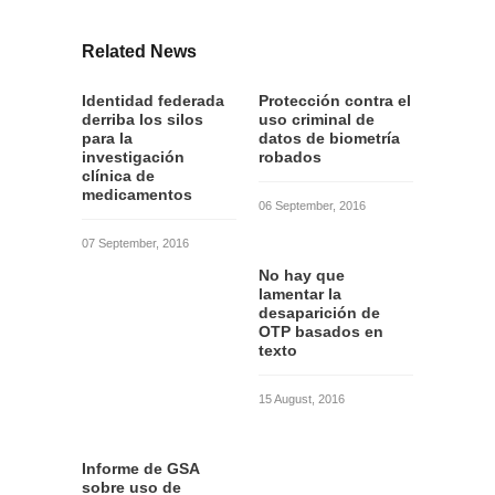
Related News
Identidad federada
Protección contra el
derriba los silos
uso criminal de
para la
datos de biometría
investigación
robados
clínica de
medicamentos
06 September, 2016
07 September, 2016
No hay que
lamentar la
desaparición de
OTP basados en
texto
15 August, 2016
Informe de GSA
sobre uso de