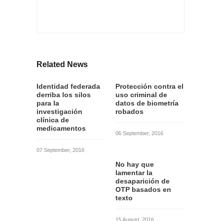
Related News
Identidad federada
Protección contra el
derriba los silos
uso criminal de
para la
datos de biometría
investigación
robados
clínica de
medicamentos
06 September, 2016
07 September, 2016
No hay que
lamentar la
desaparición de
OTP basados en
texto
15 August, 2016