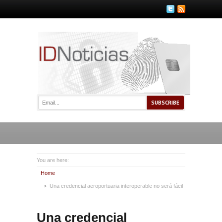
You are here:
Home
Una credencial aeroportuaria interoperable no será fácil
Una credencial