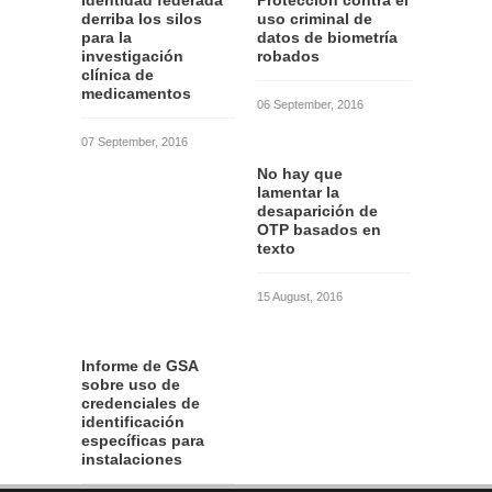
Identidad federada
Protección contra el
derriba los silos
uso criminal de
para la
datos de biometría
investigación
robados
clínica de
medicamentos
06 September, 2016
07 September, 2016
No hay que
lamentar la
desaparición de
OTP basados en
texto
15 August, 2016
Informe de GSA
sobre uso de
credenciales de
identificación
específicas para
instalaciones