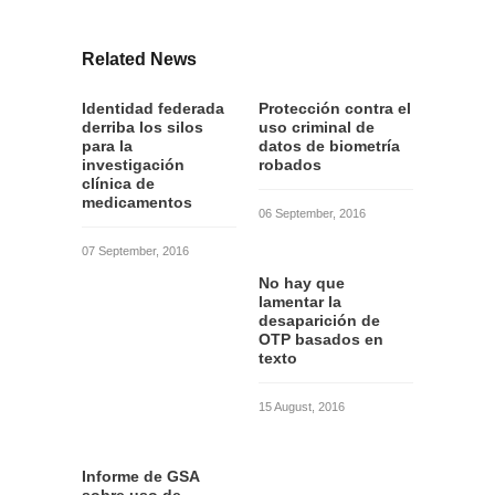
Related News
Identidad federada
Protección contra el
derriba los silos
uso criminal de
para la
datos de biometría
investigación
robados
clínica de
medicamentos
06 September, 2016
07 September, 2016
No hay que
lamentar la
desaparición de
OTP basados en
texto
15 August, 2016
Informe de GSA