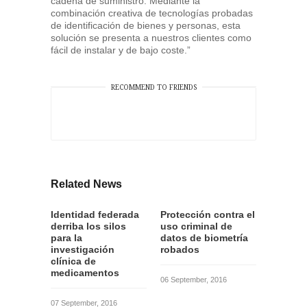
cadena de suministro. Mediante la
combinación creativa de tecnologías probadas
de identificación de bienes y personas, esta
solución se presenta a nuestros clientes como
fácil de instalar y de bajo coste.”
RECOMMEND TO FRIENDS
Related News
Identidad federada
Protección contra el
derriba los silos
uso criminal de
para la
datos de biometría
investigación
robados
clínica de
medicamentos
06 September, 2016
07 September, 2016