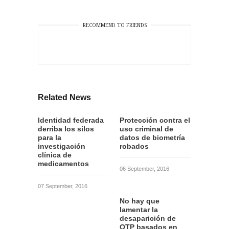
RECOMMEND TO FRIENDS
Related News
Identidad federada
Protección contra el
derriba los silos
uso criminal de
para la
datos de biometría
investigación
robados
clínica de
medicamentos
06 September, 2016
07 September, 2016
No hay que
lamentar la
desaparición de
OTP basados en