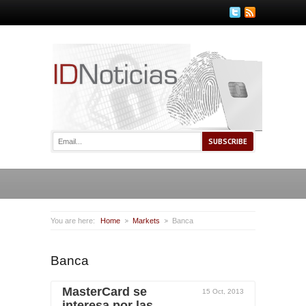
You are here:
Home
Markets
Banca
Banca
MasterCard se
15 Oct, 2013
interesa por las