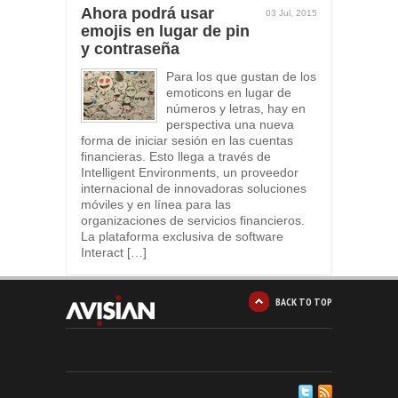
Ahora podrá usar
03 Jul, 2015
emojis en lugar de pin
y contraseña
Para los que gustan de los
emoticons en lugar de
números y letras, hay en
perspectiva una nueva
forma de iniciar sesión en las cuentas
financieras. Esto llega a través de
Intelligent Environments, un proveedor
internacional de innovadoras soluciones
móviles y en línea para las
organizaciones de servicios financieros.
La plataforma exclusiva de software
Interact […]
BACK TO TOP
1
2
3
4
5