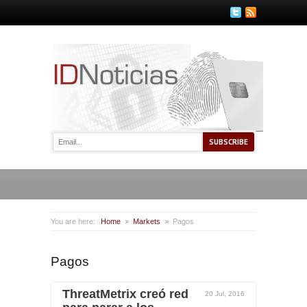
You are here:
Home
Markets
Pagos
Pagos
ThreatMetrix creó red
20 Jul, 2016