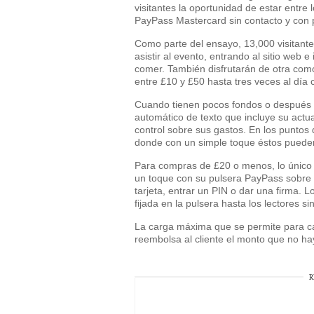
visitantes la oportunidad de estar entre 
PayPass Mastercard sin contacto y con p
Como parte del ensayo, 13,000 visitante
asistir al evento, entrando al sitio web 
comer. También disfrutarán de otra com
entre £10 y £50 hasta tres veces al día 
Cuando tienen pocos fondos o después d
automático de texto que incluye su actua
control sobre sus gastos. En los puntos 
donde con un simple toque éstos pueden
Para compras de £20 o menos, lo único 
un toque con su pulsera PayPass sobre el
tarjeta, entrar un PIN o dar una firma. 
fijada en la pulsera hasta los lectores si
La carga máxima que se permite para ca
reembolsa al cliente el monto que no ha
R