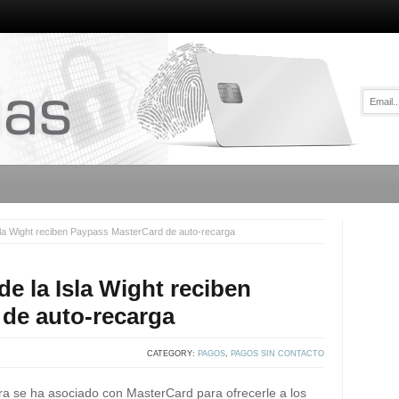
 Isla Wight reciben Paypass MasterCard de auto-recarga
 de la Isla Wight reciben
de auto-recarga
CATEGORY:
PAGOS
,
PAGOS SIN CONTACTO
erra se ha asociado con MasterCard para ofrecerle a los