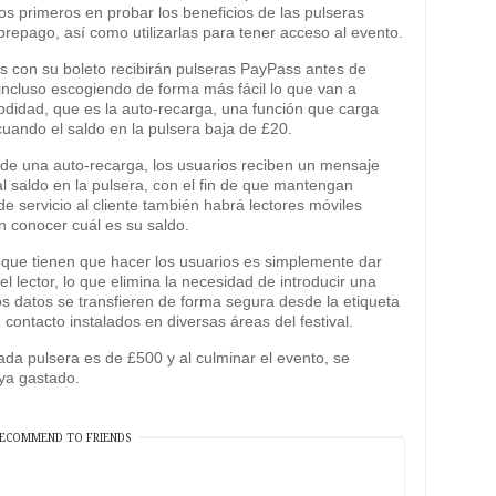
los primeros en probar los beneficios de las pulseras
repago, así como utilizarlas para tener acceso al evento.
s con su boleto recibirán pulseras PayPass antes de
e incluso escogiendo de forma más fácil lo que van a
odidad, que es la auto-recarga, una función que carga
cuando el saldo en la pulsera baja de £20.
e una auto-recarga, los usuarios reciben un mensaje
l saldo en la pulsera, con el fin de que mantengan
de servicio al cliente también habrá lectores móviles
 conocer cuál es su saldo.
que tienen que hacer los usuarios es simplemente dar
 lector, lo que elimina la necesidad de introducir una
Los datos se transfieren de forma segura desde la etiqueta
n contacto instalados en diversas áreas del festival.
da pulsera es de £500 y al culminar el evento, se
ya gastado.
ECOMMEND TO FRIENDS