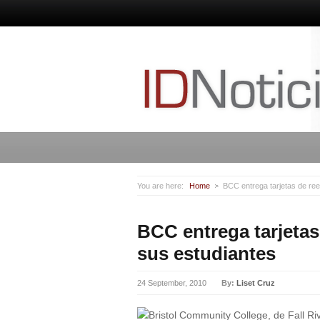
You are here:
Home
BCC entrega tarjetas de re
BCC entrega tarjeta
sus estudiantes
24 September, 2010
By:
Liset Cruz
Bristol Community College, de Fall R