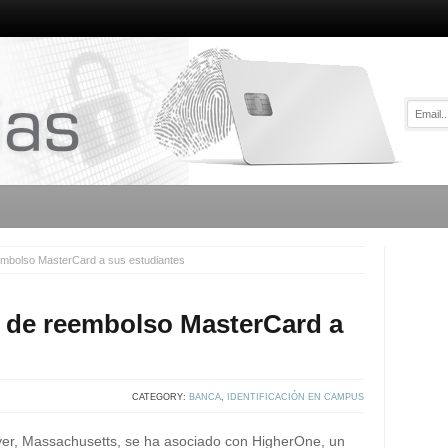
embolso MasterCard a sus estudiantes
s de reembolso MasterCard a
CATEGORY:
BANCA
,
IDENTIFICACIÓN EN CAMPUS
iver, Massachusetts, se ha asociado con HigherOne, un