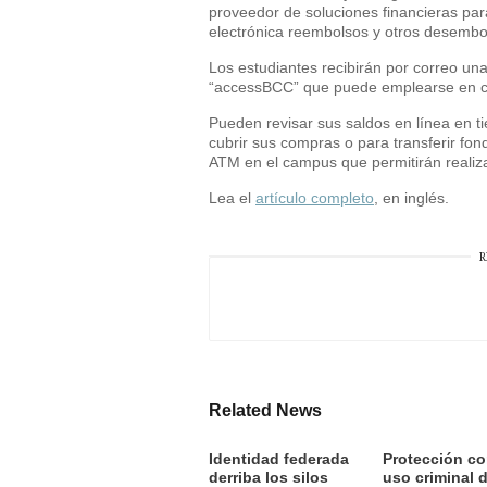
proveedor de soluciones financieras para 
electrónica reembolsos y otros desembo
Los estudiantes recibirán por correo un
“accessBCC” que puede emplearse en cu
Pueden revisar sus saldos en línea en t
cubrir sus compras o para transferir fo
ATM en el campus que permitirán realiza
Lea el
artículo completo
, en inglés.
R
Related News
Identidad federada
Protección co
derriba los silos
uso criminal 