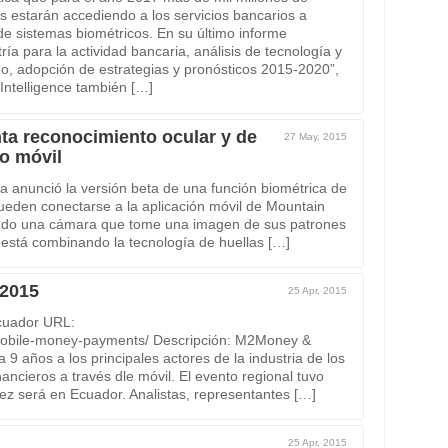
s estarán accediendo a los servicios bancarios a
de sistemas biométricos. En su último informe
ría para la actividad bancaria, análisis de tecnología y
, adopción de estrategias y pronósticos 2015-2020”,
ntelligence también […]
ta reconocimiento ocular y de
27 May, 2015
so móvil
a anunció la versión beta de una función biométrica de
ueden conectarse a la aplicación móvil de Mountain
ando una cámara que tome una imagen de sus patrones
 está combinando la tecnología de huellas […]
2015
25 Apr, 2015
Ecuador URL:
mobile-money-payments/ Descripción: M2Money &
 años a los principales actores de la industria de los
ancieros a través dle móvil. El evento regional tuvo
ez será en Ecuador. Analistas, representantes […]
25 Apr, 2015