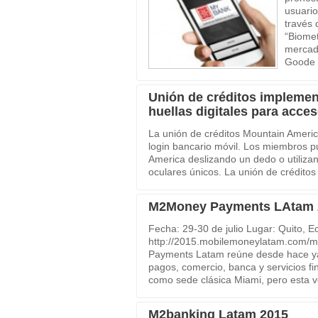
usuario
través 
“Biomet
mercado
Goode I
Unión de créditos implemen
huellas digitales para acce
La unión de créditos Mountain Americ
login bancario móvil. Los miembros p
America deslizando un dedo o utiliz
oculares únicos. La unión de créditos
M2Money Payments LAtam 
Fecha: 29-30 de julio Lugar: Quito, 
http://2015.mobilemoneylatam.com/
Payments Latam reúne desde hace ya 9
pagos, comercio, banca y servicios fin
como sede clásica Miami, pero esta v
M2banking Latam 2015