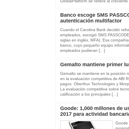
GlobalPlatform se refiere al crecien
Banco escoge SMS PASSCOD
autenticación multifactor
Cuando el Carolina Bank decidió refor
empleados, escogió SMS PASSCODE co
siglas en inglés, MFA). Esa compañía
banco, cuyo pequeño equipo informát
empleados pudieran […]
Gemalto mantiene primer lu
Gemalto se mantiene en la posición
en la evaluación competitiva de ABI 
pagos. Oberthur Technologies y Morp
La evaluación competitiva sobre tecn
calificación a los principales […]
Goode: 1,000 millones de u
2017 para actividad bancari
Goode I
pronost