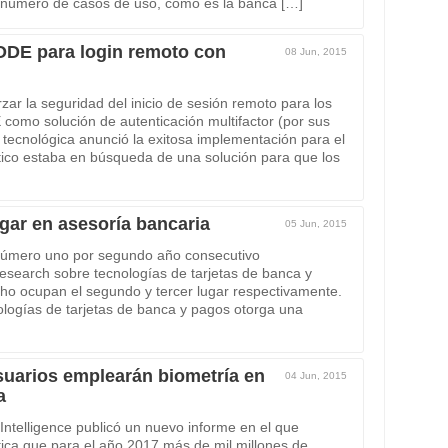
te número de casos de uso, como es la banca […]
E para login remoto con
08 Jun, 2015
zar la seguridad del inicio de sesión remoto para los
mo solución de autenticación multifactor (por sus
 tecnológica anunció la exitosa implementación para el
ico estaba en búsqueda de una solución para que los
gar en asesoría bancaria
05 Jun, 2015
 número uno por segundo año consecutivo
Research sobre tecnologías de tarjetas de banca y
ho ocupan el segundo y tercer lugar respectivamente.
ologías de tarjetas de banca y pagos otorga una
suarios emplearán biometría en
04 Jun, 2015
a
ntelligence publicó un nuevo informe en el que
ica que para el año 2017 más de mil millones de