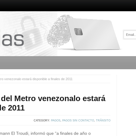
tro venezonalo estará disponible a finales de 2011
a del Metro venezonalo estará
de 2011
CATEGORY:
PAGOS
,
PAGOS SIN CONTACTO
,
TRÁNSITO
mann El Troudi, informó que “a finales de año o