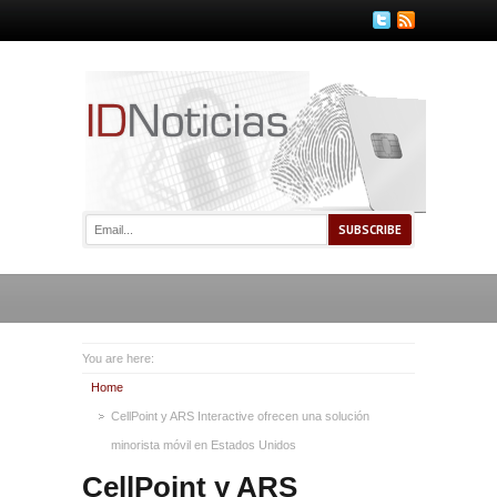
You are here:
Home
CellPoint y ARS Interactive ofrecen una solución
minorista móvil en Estados Unidos
CellPoint y ARS