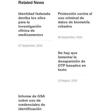
Related News
Identidad federada
Protección contra el
derriba los silos
uso criminal de
para la
datos de biometría
investigación
robados
clínica de
medicamentos
06 September, 2016
07 September, 2016
No hay que
lamentar la
desaparición de
OTP basados en
texto
15 August, 2016
Informe de GSA
sobre uso de
credenciales de
identificación