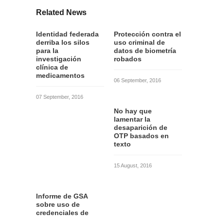
Related News
Identidad federada
Protección contra el
derriba los silos
uso criminal de
para la
datos de biometría
investigación
robados
clínica de
medicamentos
06 September, 2016
07 September, 2016
No hay que
lamentar la
desaparición de
OTP basados en
texto
15 August, 2016
Informe de GSA
sobre uso de
credenciales de