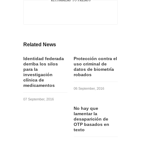
RECOMMEND TO FRIENDS
Related News
Identidad federada
Protección contra el
derriba los silos
uso criminal de
para la
datos de biometría
investigación
robados
clínica de
medicamentos
06 September, 2016
07 September, 2016
No hay que
lamentar la
desaparición de
OTP basados en
texto