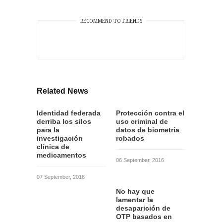
RECOMMEND TO FRIENDS
Related News
Identidad federada
Protección contra el
derriba los silos
uso criminal de
para la
datos de biometría
investigación
robados
clínica de
medicamentos
06 September, 2016
07 September, 2016
No hay que
lamentar la
desaparición de
OTP basados en