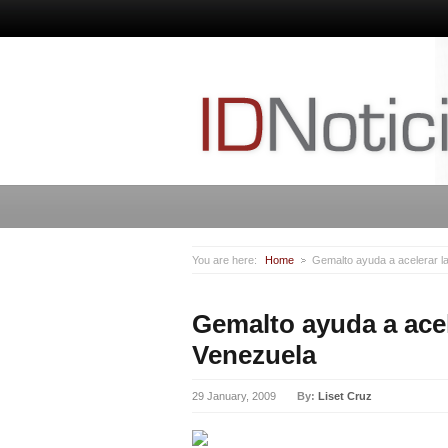
You are here:
Home
Gemalto ayuda a acelerar l
Gemalto ayuda a acel
Venezuela
29 January, 2009
By:
Liset Cruz