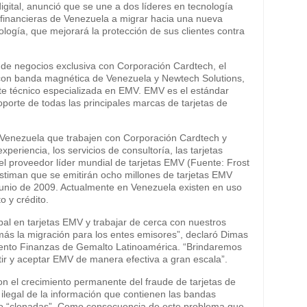
igital, anunció que se une a dos líderes en tecnología
s financieras de Venezuela a migrar hacia una nueva
cnología, que mejorará la protección de sus clientes contra
a de negocios exclusiva con Corporación Cardtech, el
con banda magnética de Venezuela y Newtech Solutions,
te técnico especializada en EMV. EMV es el estándar
soporte de todas las principales marcas de tarjetas de
 Venezuela que trabajen con Corporación Cardtech y
periencia, los servicios de consultoría, las tarjetas
 el proveedor líder mundial de tarjetas EMV (Fuente: Frost
estiman que se emitirán ocho millones de tarjetas EMV
unio de 2009. Actualmente en Venezuela existen en uso
o y crédito.
obal en tarjetas EMV y trabajar de cerca con nuestros
más la migración para los entes emisores”, declaró Dimas
ento Finanzas de Gemalto Latinoamérica. “Brindaremos
tir y aceptar EMV de manera efectiva a gran escala”.
n el crecimiento permanente del fraude de tarjetas de
 ilegal de la información que contienen las bandas
ito “clonadas”. Como consecuencia de este problema que