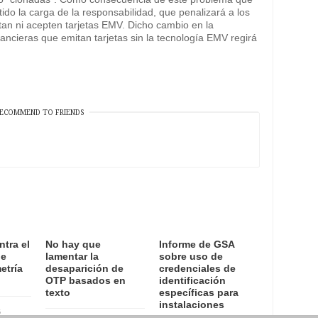
tido la carga de la responsabilidad, que penalizará a los
an ni acepten tarjetas EMV. Dicho cambio en la
nancieras que emitan tarjetas sin la tecnología EMV regirá
ECOMMEND TO FRIENDS
ntra el
No hay que
Informe de GSA
de
lamentar la
sobre uso de
etría
desaparición de
credenciales de
OTP basados en
identificación
texto
específicas para
instalaciones
6