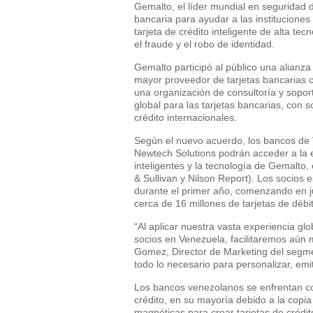
Gemalto, el líder mundial en seguridad d
bancaria para ayudar a las institucione
tarjeta de crédito inteligente de alta te
el fraude y el robo de identidad.
Gemalto participó al público una alianz
mayor proveedor de tarjetas bancarias 
una organización de consultoría y sopor
global para las tarjetas bancarias, con 
crédito internacionales.
Según el nuevo acuerdo, los bancos de
Newtech Solutions podrán acceder a la ex
inteligentes y la tecnología de Gemalto,
& Sullivan y Nilson Report). Los socios 
durante el primer año, comenzando en j
cerca de 16 millones de tarjetas de débit
“Al aplicar nuestra vasta experiencia gl
socios en Venezuela, facilitaremos aún 
Gomez, Director de Marketing del segm
todo lo necesario para personalizar, emi
Los bancos venezolanos se enfrentan co
crédito, en su mayoría debido a la copia
magnéticas para crear tarjetas de créd