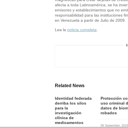
afecta a toda Latinoamérica, se ha inver
emisores y establecimientos que no emit
responsabilidad para las instituciones fi
en Venezuela a partir de Julio de 2009.
Lea la
noticia completa
.
R
Related News
Identidad federada
Protección co
derriba los silos
uso criminal 
para la
datos de biom
investigación
robados
clínica de
medicamentos
06 September, 201