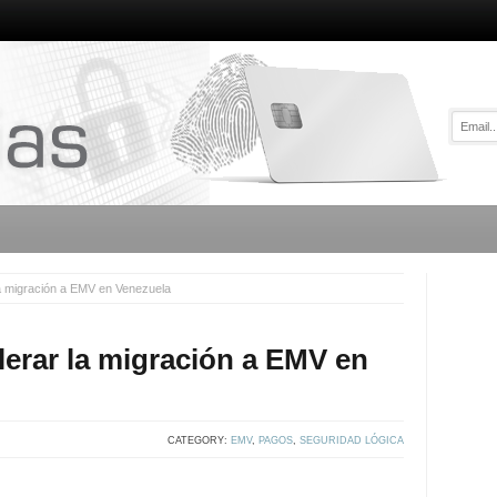
a migración a EMV en Venezuela
erar la migración a EMV en
CATEGORY:
EMV
,
PAGOS
,
SEGURIDAD LÓGICA