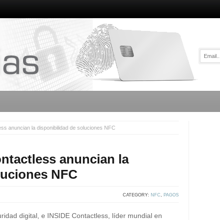
ss anuncian la disponibilidad de soluciones NFC
ntactless anuncian la
oluciones NFC
CATEGORY:
NFC
,
PAGOS
idad digital, e INSIDE Contactless, líder mundial en