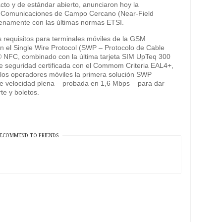
cto y de estándar abierto, anunciaron hoy la
de Comunicaciones de Campo Cercano (Near-Field
enamente con las últimas normas ETSI.
 requisitos para terminales móviles de la GSM
n el Single Wire Protocol (SWP – Protocolo de Cable
® NFC, combinado con la última tarjeta SIM UpTeq 300
e seguridad certificada con el Commom Criteria EAL4+,
a los operadores móviles la primera solución SWP
de velocidad plena – probada en 1,6 Mbps – para dar
te y boletos.
ECOMMEND TO FRIENDS