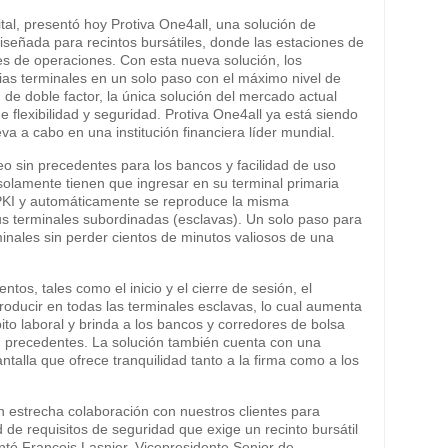
tal, presentó hoy Protiva One4all, una solución de
iseñada para recintos bursátiles, donde las estaciones de
es de operaciones. Con esta nueva solución, los
ias terminales en un solo paso con el máximo nivel de
 de doble factor, la única solución del mercado actual
 flexibilidad y seguridad. Protiva One4all ya está siendo
va a cabo en una institución financiera líder mundial.
eo sin precedentes para los bancos y facilidad de uso
solamente tienen que ingresar en su terminal primaria
e PKI y automáticamente se reproduce la misma
us terminales subordinadas (esclavas). Un solo paso para
minales sin perder cientos de minutos valiosos de una
os, tales como el inicio y el cierre de sesión, el
oducir en todas las terminales esclavas, lo cual aumenta
bito laboral y brinda a los bancos y corredores de bolsa
n precedentes. La solución también cuenta con una
ntalla que ofrece tranquilidad tanto a la firma como a los
 estrecha colaboración con nuestros clientes para
de requisitos de seguridad que exige un recinto bursátil
ntó François Lasnier, Vicepresidente Senior de