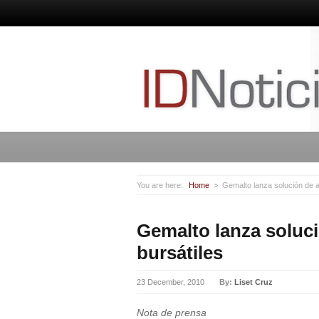
You are here:
Home
Gemalto lanza solución de a
Gemalto lanza soluci
bursátiles
23 December, 2010
By:
Liset Cruz
Nota de prensa