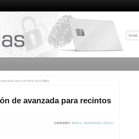
vanzada para recintos bursátiles
ón de avanzada para recintos
CATEGORY:
BANCA
,
SEGURIDAD LÓGICA