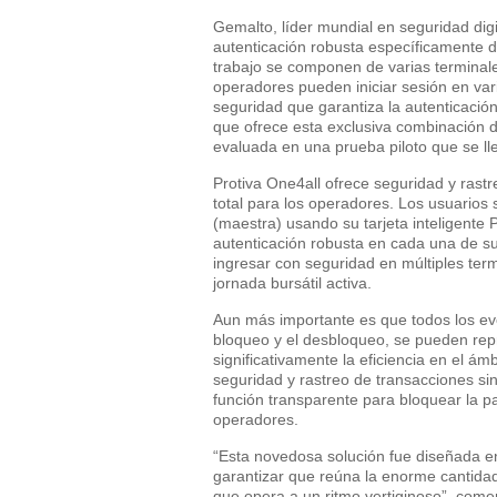
Gemalto, líder mundial en seguridad digi
autenticación robusta específicamente d
trabajo se componen de varias terminal
operadores pueden iniciar sesión en var
seguridad que garantiza la autenticación
que ofrece esta exclusiva combinación de
evaluada en una prueba piloto que se lle
Protiva One4all ofrece seguridad y rastr
total para los operadores. Los usuarios 
(maestra) usando su tarjeta inteligent
autenticación robusta en cada una de s
ingresar con seguridad en múltiples ter
jornada bursátil activa.
Aun más importante es que todos los event
bloqueo y el desbloqueo, se pueden repr
significativamente la eficiencia en el ám
seguridad y rastreo de transacciones si
función transparente para bloquear la pa
operadores.
“Esta novedosa solución fue diseñada en
garantizar que reúna la enorme cantidad 
que opera a un ritmo vertiginoso”, come