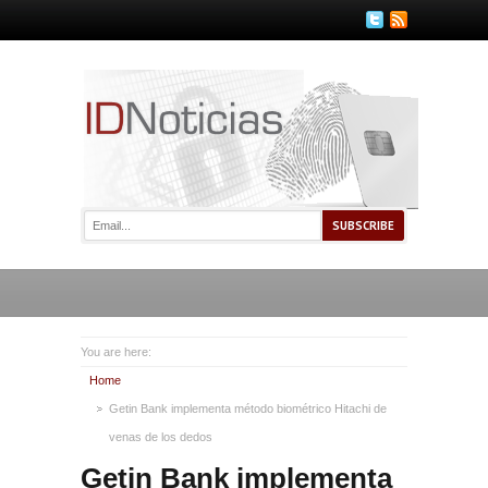
You are here:
Home
Getin Bank implementa método biométrico Hitachi de
venas de los dedos
Getin Bank implementa