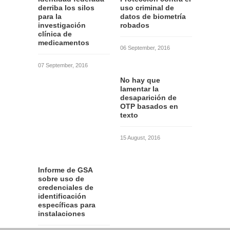
derriba los silos
uso criminal de
para la
datos de biometría
investigación
robados
clínica de
medicamentos
06 September, 2016
07 September, 2016
No hay que
lamentar la
desaparición de
OTP basados en
texto
15 August, 2016
Informe de GSA
sobre uso de
credenciales de
identificación
específicas para
instalaciones