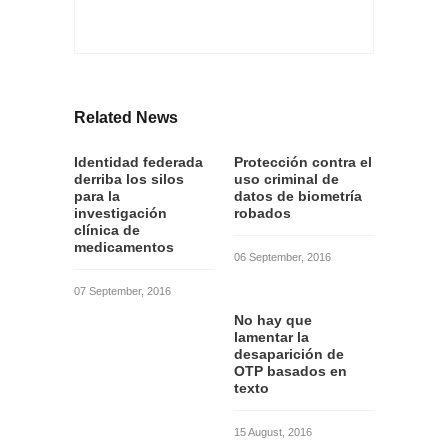
Related News
Identidad federada
Protección contra el
derriba los silos
uso criminal de
para la
datos de biometría
investigación
robados
clínica de
medicamentos
06 September, 2016
07 September, 2016
No hay que
lamentar la
desaparición de
OTP basados en
texto
15 August, 2016