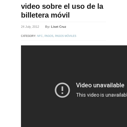
video sobre el uso de la
billetera móvil
24 July, 2012
By:
Liset Cruz
CATEGORY:
NFC
,
PAGOS
,
PAGOS MÓVILES